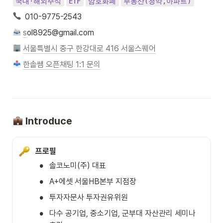
국내·해외주식
ETF
암호화폐
부동산(청약,아파트)
  010-9775-2543
s
ol8925@gmail.com
서울특별시 중구 한강대로 416 서울스퀘어
한솔쌤 오픈채팅 1:1 문의
 Introduce
프로필
•
솔코노미(주) 대표
•
A+에셋 서울HB본부 지점장
•
투자자문사 투자권유위원
•
다수 공기업, 중소기업, 군부대 자산관리 세미나 